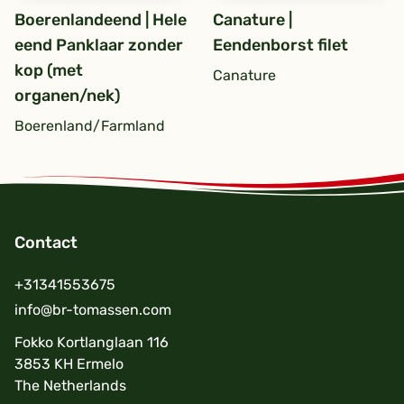
Boerenlandeend | Hele
Canature |
eend Panklaar zonder
Eendenborst filet
kop (met
Canature
organen/nek)
Boerenland/Farmland
Contact
Footer
+31341553675
info@br-tomassen.com
Fokko Kortlanglaan 116
3853 KH Ermelo
The Netherlands