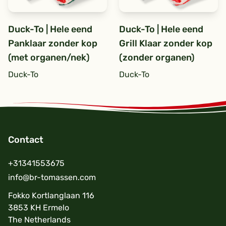
Duck-To | Hele eend
Duck-To | Hele eend
Panklaar zonder kop
Grill Klaar zonder kop
(met organen/nek)
(zonder organen)
Duck-To
Duck-To
Contact
Footer
+31341553675
info@br-tomassen.com
Fokko Kortlanglaan 116
3853 KH Ermelo
The Netherlands