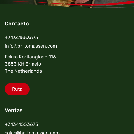
Contacto
Footer
+31341553675
info@br-tomassen.com
Fokko Kortlanglaan 116
3853 KH Ermelo
The Netherlands
Ruta
Ventas
+31341553675
sales@br-tomassen.com