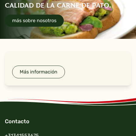
calidad de la carne de pato.
más sobre nosotros
Más información
Contacto
Footer
+31341553675