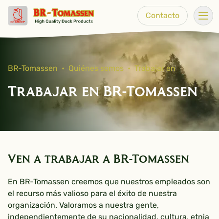
Go to content
Contacto
Abr
BR-Tomassen
•
Quiénes somos
•
Trabajar en
Trabajar en BR-Tomassen
Ven a trabajar a BR-Tomassen
En BR-Tomassen creemos que nuestros empleados son
el recurso más valioso para el éxito de nuestra
organización. Valoramos a nuestra gente,
independientemente de su nacionalidad, cultura, etnia