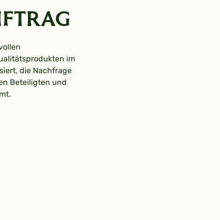
uftrag
vollen
ualitätsprodukten im
ert, die Nachfrage
en Beteiligten und
mt.