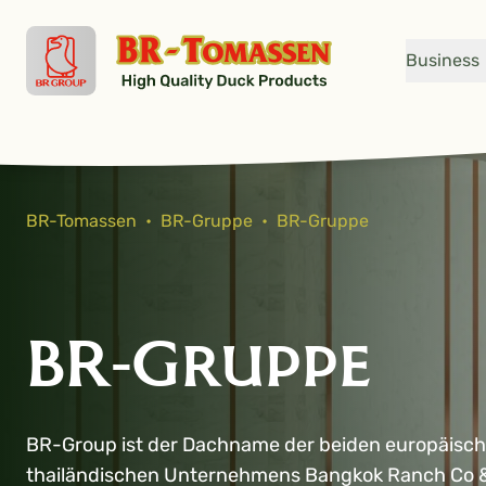
Go to content
Business
BR-Tomassen
•
BR-Gruppe
•
BR-Gruppe
BR-Gruppe
BR-Group ist der Dachname der beiden europäis
thailändischen Unternehmens Bangkok Ranch Co &